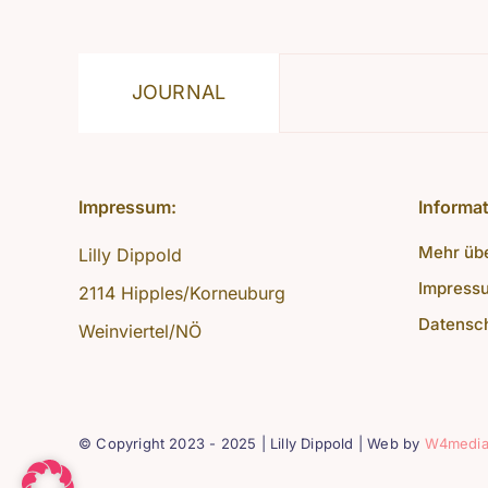
JOURNAL
Impressum:
Informa
Mehr üb
Lilly Dippold
Impress
2114 Hipples/Korneuburg
Datensc
Weinviertel/NÖ
© Copyright 2023 - 2025 | Lilly Dippold | Web by
W4media