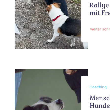
Rallye
mit Fr
weiter sc
Coaching
Mensc
Hundet