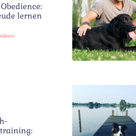
 Obedience:
eude lernen
hmökern
h-
raining: