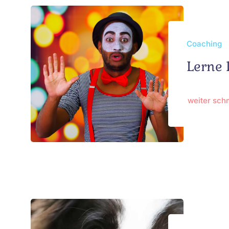
Coaching
Lerne
weiter sc