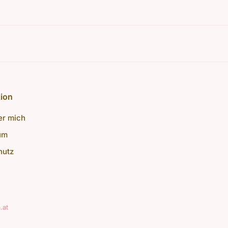
L
tion
er mich
um
hutz
.at