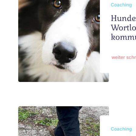
Coaching
Hunde
Wortl
kommu
weiter sc
Coaching