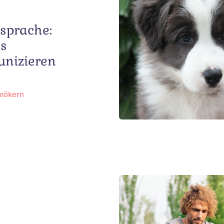
sprache:
os
nizieren
hmökern