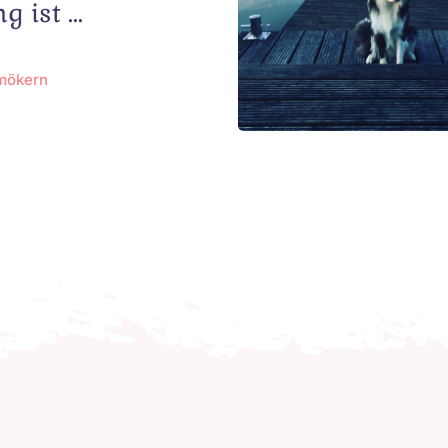
g ist …
hmökern