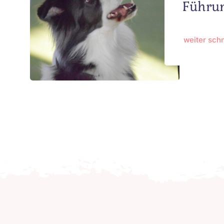
Führun
weiter sc