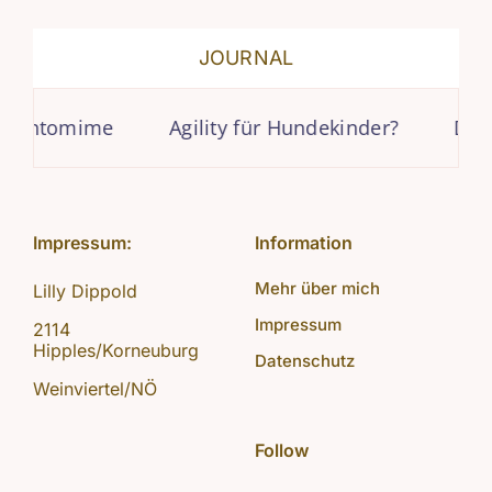
JOURNAL
mime
Agility für Hundekinder?
Deckentrain
Impressum:
Information
Mehr über mich
Lilly Dippold
Impressum
2114
Hipples/Korneuburg
Datenschutz
Weinviertel/NÖ
Follow