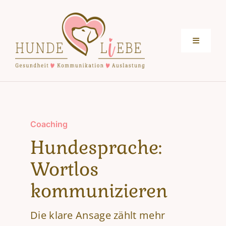
Zum
Inhalt
springen
Toggle
Navigati
Home
BLOG
Coaching
Hundesprache:
LILLY
Wortlos
GESUNDHEIT
kommunizieren
Die klare Ansage zählt mehr
WELPENZEIT